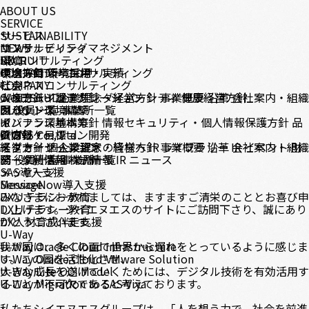
ABOUT US
SERVICE
サービス
SUSTAINABILITY
コンサルティング
サステナビリティマネジメント
NEWS
DX コンサルティング
環境
RECRUIT
テクノロジーコンサルティング
環境方針
中途採用
CONTACT
環境目標・実績
新卒採用
ビジネスコンサルティング
社会
COMPANY
システムインテグレーション
人権方針・調達方針
メッセージ
CASE STUDY
企業理念・経営方針
ダイバーシティ
事業概要
健康経営方針
沿革
会社案内・組織
クラウド環境構築
ガバナンス
図
BLOG
役員一覧
事業所一覧
インフラ環境構築
ガバナンス基本方針
IR
情報セキュリティ・個人情報保護方針
品
アプリケーション開発
質方針・目標
IR情報
© CNS Co., Ltd.
モダナイゼーション
経営方針
メッセージ
個人投資家の皆様へ
企業理念・経営方針
IR ライブラリー
事業概要
沿革
IR イベント
会社案内・組織
財
データ利活用・分析
務・業績情報
図
役員一覧
事業所一覧
株式情報
IR ニュース
SAS導入支援
メッセージ
ServiceNow導入支援
Message
DXリテラシー教育
みなさまにおかれましては、ますますご清栄のこととお喜び申
DXリテラシー教育
し上げます。シイエヌエスのサイトにご訪問下さり、誠にあり
DX人材育成伴走支援
がとうございます。
U-Way
U-Way Oracle Cloud Infrastructure
我が国は、多くの面で世界から遅れをとっているように感じま
U-Way Oracle Cloud VMware Solution
す。この国を活性化させ、
U-Way Lite OCI Model
大きな成長を遂げていくためには、デジタル技術を有効活用す
U-Way Migration to SAS Viya
ることが不可欠であると考えております。
私たちシイエヌエスグループは、「人を想う力で、社会を前進