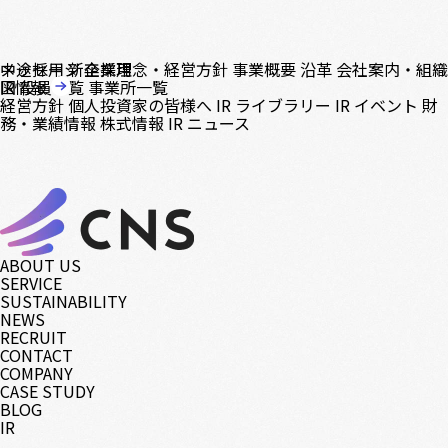
中途採用
メッセージ
新卒採用
企業理念・経営方針
事業概要
沿革
会社案内・組織
図
IR情報
役員一覧
事業所一覧
経営方針
個人投資家の皆様へ
IR ライブラリー
IR イベント
財
務・業績情報
株式情報
IR ニュース
ABOUT US
SERVICE
SUSTAINABILITY
NEWS
RECRUIT
CONTACT
COMPANY
CASE STUDY
BLOG
IR