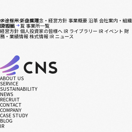
中途採用
メッセージ
新卒採用
企業理念・経営方針
事業概要
沿革
会社案内・組織
図
IR情報
役員一覧
事業所一覧
経営方針
個人投資家の皆様へ
IR ライブラリー
IR イベント
財
務・業績情報
株式情報
IR ニュース
ABOUT US
SERVICE
SUSTAINABILITY
NEWS
RECRUIT
CONTACT
COMPANY
CASE STUDY
BLOG
IR