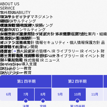
ABOUT US
SERVICE
サービス
SUSTAINABILITY
コンサルティング
サステナビリティマネジメント
NEWS
DX コンサルティング
環境
RECRUIT
テクノロジーコンサルティング
環境方針
中途採用
CONTACT
環境目標・実績
新卒採用
ビジネスコンサルティング
社会
COMPANY
システムインテグレーション
人権方針・調達方針
メッセージ
CASE STUDY
企業理念・経営方針
ダイバーシティ
事業概要
健康経営方針
沿革
会社案内・組織
クラウド環境構築
ガバナンス
図
BLOG
役員一覧
事業所一覧
インフラ環境構築
ガバナンス基本方針
IR
情報セキュリティ・個人情報保護方針
品
アプリケーション開発
質方針・目標
IR情報
© CNS Co., Ltd.
モダナイゼーション
経営方針
個人投資家の皆様へ
IR ライブラリー
IR イベント
財
IR情報
データ利活用・分析
務・業績情報
株式情報
IR ニュース
経営方針
個人投資家の皆様へ
IR ライブラリー
IR イベント
財
SAS導入支援
務・業績情報
株式情報
IR ニュース
ServiceNow導入支援
IR イベント
DXリテラシー教育
IR Event
DXリテラシー教育
IRカレンダー
DX人材育成伴走支援
U-Way
U-Way Oracle Cloud Infrastructure
U-Way Oracle Cloud VMware Solution
U-Way Lite OCI Model
U-Way Migration to SAS Viya