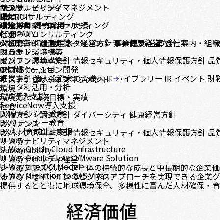
コンサルティング
サステナビリティマネジメント
NEWS
DX コンサルティング
環境
RECRUIT
テクノロジーコンサルティング
環境方針
中途採用
CONTACT
環境目標・実績
新卒採用
ビジネスコンサルティング
社会
COMPANY
システムインテグレーション
人権方針・調達方針
メッセージ
CASE STUDY
企業理念・経営方針
ダイバーシティ
事業概要
健康経営方針
沿革
会社案内・組
クラウド環境構築
ガバナンス
BLOG
インフラ環境構築
ガバナンス基本方針
IR
情報セキュリティ・個人情報保護方針
品
アプリケーション開発
IR情報
© CNS Co., Ltd.
モダナイゼーション
経営方針
個人投資家の皆様へ
IR ライブラリー
IR イベント
財
サステナビリティマネジメント
データ利活用・分析
環境
SAS導入支援
環境方針
環境目標・実績
ServiceNow導入支援
社会
DXリテラシー教育
人権方針・調達方針
ダイバーシティ
健康経営方針
DXリテラシー教育
ガバナンス
DX人材育成伴走支援
ガバナンス基本方針
情報セキュリティ・個人情報保護方針
品
U-Way
サステナビリティマネジメント
U-Way Oracle Cloud Infrastructure
Sustainability
U-Way Oracle Cloud VMware Solution
サステナビリティ経営
U-Way Lite OCI Model
シイエヌエスグループ全体の持続的な成長と中長期的な企業価
U-Way Migration to SAS Viya
るアウトサイドインのビジネスアプローチを実現できる企業グ
提供するとともに地球環境保全、多様性に富んだ人材確保・育