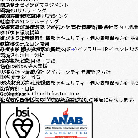
コンサルティング
サステナビリティマネジメント
NEWS
DX コンサルティング
環境
RECRUIT
テクノロジーコンサルティング
環境方針
中途採用
CONTACT
環境目標・実績
新卒採用
ビジネスコンサルティング
社会
COMPANY
システムインテグレーション
人権方針・調達方針
メッセージ
CASE STUDY
企業理念・経営方針
ダイバーシティ
事業概要
健康経営方針
沿革
会社案内・組
クラウド環境構築
ガバナンス
BLOG
インフラ環境構築
ガバナンス基本方針
IR
情報セキュリティ・個人情報保護方針
品
アプリケーション開発
IR情報
© CNS Co., Ltd.
モダナイゼーション
経営方針
個人投資家の皆様へ
IR ライブラリー
IR イベント
財
サステナビリティマネジメント
データ利活用・分析
環境
SAS導入支援
環境方針
環境目標・実績
ServiceNow導入支援
社会
DXリテラシー教育
人権方針・調達方針
ダイバーシティ
健康経営方針
DXリテラシー教育
ガバナンス
DX人材育成伴走支援
ガバナンス基本方針
情報セキュリティ・個人情報保護方針
品
U-Way
品質方針・目標
U-Way Oracle Cloud Infrastructure
Governance
U-Way Oracle Cloud VMware Solution
私たちは国際社会の中で顧客企業と社会の発展に貢献します。
U-Way Lite OCI Model
U-Way Migration to SAS Viya