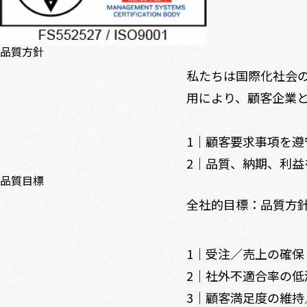
品質方針
私たちは国際化社会
用により、顧客企業
1｜顧客要求事項を
2｜品質、納期、利益
品質目標
全社的目標：品質方
1｜受注／売上の確保
2｜社外不適合率の
3｜顧客満足度の維持