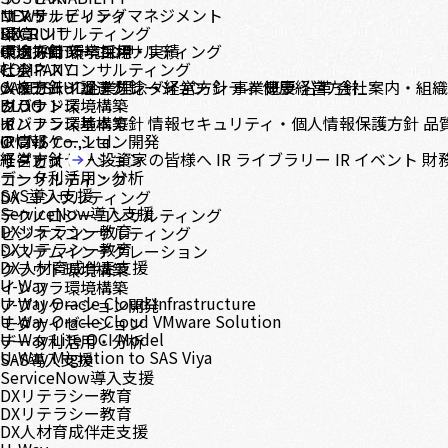
コンサルティング
サステナビリティマネジメント
NEWS
DX コンサルティング
環境
RECRUIT
テクノロジーコンサルティング
環境方針
中途採用
CONTACT
環境目標・実績
新卒採用
ビジネスコンサルティング
社会
COMPANY
システムインテグレーション
人権方針・調達方針
メッセージ
CASE STUDY
企業理念・経営方針
ダイバーシティ
事業概要
健康経営方針
沿革
会社案内・組
クラウド環境構築
ガバナンス
BLOG
インフラ環境構築
ガバナンス基本方針
IR
情報セキュリティ・個人情報保護方針
品
アプリケーション開発
IR情報
© CNS Co., Ltd.
モダナイゼーション
経営方針
個人投資家の皆様へ
IR ライブラリー
IR イベント
財
サービス
データ利活用・分析
コンサルティング
SAS導入支援
DX コンサルティング
ServiceNow導入支援
テクノロジーコンサルティング
DXリテラシー教育
ビジネスコンサルティング
DXリテラシー教育
システムインテグレーション
DX人材育成伴走支援
クラウド環境構築
U-Way
インフラ環境構築
U-Way Oracle Cloud Infrastructure
アプリケーション開発
U-Way Oracle Cloud VMware Solution
モダナイゼーション
U-Way Lite OCI Model
データ利活用・分析
U-Way Migration to SAS Viya
SAS導入支援
ServiceNow導入支援
DXリテラシー教育
DXリテラシー教育
DX人材育成伴走支援