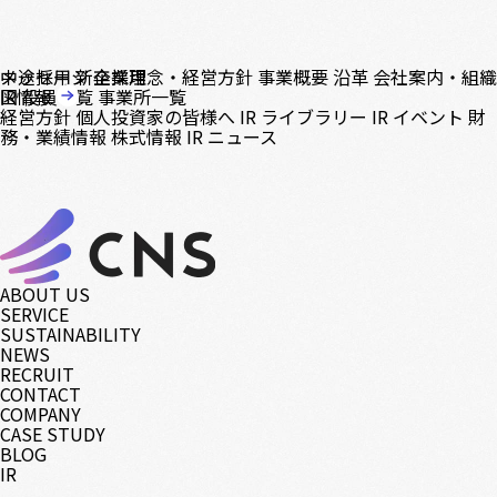
中途採用
メッセージ
新卒採用
企業理念・経営方針
事業概要
沿革
会社案内・組織
図
IR情報
役員一覧
事業所一覧
経営方針
個人投資家の皆様へ
IR ライブラリー
IR イベント
財
務・業績情報
株式情報
IR ニュース
ABOUT US
SERVICE
SUSTAINABILITY
NEWS
RECRUIT
CONTACT
COMPANY
CASE STUDY
BLOG
IR