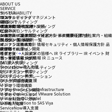
ABOUT US
SERVICE
サービス
SUSTAINABILITY
コンサルティング
サステナビリティマネジメント
NEWS
DX コンサルティング
環境
RECRUIT
テクノロジーコンサルティング
環境方針
中途採用
CONTACT
環境目標・実績
新卒採用
ビジネスコンサルティング
社会
COMPANY
システムインテグレーション
人権方針・調達方針
メッセージ
CASE STUDY
企業理念・経営方針
ダイバーシティ
事業概要
健康経営方針
沿革
会社案内・組織
クラウド環境構築
ガバナンス
図
BLOG
役員一覧
事業所一覧
インフラ環境構築
ガバナンス基本方針
IR
情報セキュリティ・個人情報保護方針
品
アプリケーション開発
質方針・目標
IR情報
© CNS Co., Ltd.
モダナイゼーション
経営方針
個人投資家の皆様へ
IR ライブラリー
IR イベント
財
サービス
データ利活用・分析
務・業績情報
株式情報
IR ニュース
コンサルティング
SAS導入支援
DX コンサルティング
ServiceNow導入支援
テクノロジーコンサルティング
DXリテラシー教育
ビジネスコンサルティング
DXリテラシー教育
システムインテグレーション
DX人材育成伴走支援
クラウド環境構築
U-Way
インフラ環境構築
U-Way Oracle Cloud Infrastructure
アプリケーション開発
U-Way Oracle Cloud VMware Solution
モダナイゼーション
U-Way Lite OCI Model
データ利活用・分析
U-Way Migration to SAS Viya
SAS導入支援
ServiceNow導入支援