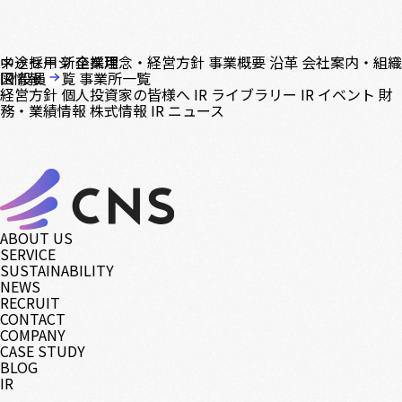
中途採用
メッセージ
新卒採用
企業理念・経営方針
事業概要
沿革
会社案内・組織
図
IR情報
役員一覧
事業所一覧
経営方針
個人投資家の皆様へ
IR ライブラリー
IR イベント
財
務・業績情報
株式情報
IR ニュース
ABOUT US
SERVICE
SUSTAINABILITY
NEWS
RECRUIT
CONTACT
COMPANY
CASE STUDY
BLOG
IR