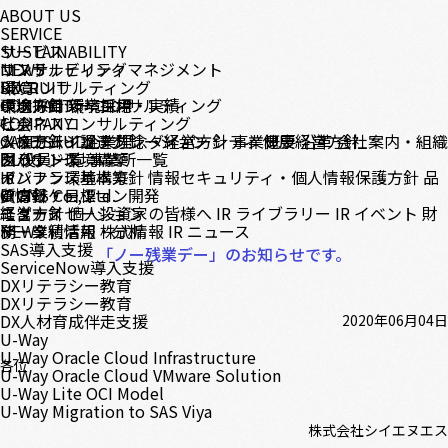
ABOUT US
SERVICE
サービス
SUSTAINABILITY
コンサルティング
サステナビリティマネジメント
NEWS
DX コンサルティング
環境
RECRUIT
テクノロジーコンサルティング
環境方針
中途採用
CONTACT
環境目標・実績
新卒採用
ビジネスコンサルティング
社会
COMPANY
システムインテグレーション
人権方針・調達方針
メッセージ
CASE STUDY
企業理念・経営方針
ダイバーシティ
事業概要
健康経営方針
沿革
会社案内・組織
クラウド環境構築
ガバナンス
図
BLOG
役員一覧
事業所一覧
インフラ環境構築
ガバナンス基本方針
IR
情報セキュリティ・個人情報保護方針
品
アプリケーション開発
質方針・目標
IR情報
© CNS Co., Ltd.
モダナイゼーション
経営方針
ニュース
個人投資家の皆様へ
IR ライブラリー
IR イベント
財
データ利活用・分析
務・業績情報
NEWS
株式情報
IR ニュース
SAS導入支援
「ノー残業デー」のお知らせです。
ServiceNow導入支援
DXリテラシー教育
DXリテラシー教育
DX人材育成伴走支援
2020年06月04日
U-Way
U-Way Oracle Cloud Infrastructure
各位
U-Way Oracle Cloud VMware Solution
U-Way Lite OCI Model
U-Way Migration to SAS Viya
株式会社シイエヌエス