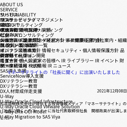
ABOUT US
SERVICE
サービス
SUSTAINABILITY
コンサルティング
サステナビリティマネジメント
NEWS
DX コンサルティング
環境
RECRUIT
テクノロジーコンサルティング
環境方針
中途採用
CONTACT
環境目標・実績
新卒採用
ビジネスコンサルティング
社会
COMPANY
システムインテグレーション
人権方針・調達方針
メッセージ
CASE STUDY
企業理念・経営方針
ダイバーシティ
事業概要
健康経営方針
沿革
会社案内・組織
クラウド環境構築
ガバナンス
図
BLOG
役員一覧
事業所一覧
インフラ環境構築
ガバナンス基本方針
IR
情報セキュリティ・個人情報保護方針
品
アプリケーション開発
質方針・目標
IR情報
© CNS Co., Ltd.
モダナイゼーション
経営方針
ニュース
個人投資家の皆様へ
IR ライブラリー
IR イベント
財
データ利活用・分析
務・業績情報
NEWS
株式情報
IR ニュース
SAS導入支援
マネーサテライトの「社長に聞く」に出演いたしました
ServiceNow導入支援
DXリテラシー教育
DXリテラシー教育
DX人材育成伴走支援
2021年12月08日
U-Way
U-Way Oracle Cloud Infrastructure
松井証券株式会社が提供する投資情報メディア「マネーサテライト」の
U-Way Oracle Cloud VMware Solution
「社長に聞く」のコーナーに当社代表取締役社長 関根政英が出演しま
U-Way Lite OCI Model
U-Way Migration to SAS Viya
した。