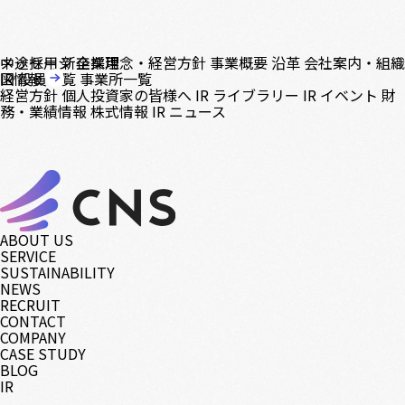
中途採用
メッセージ
新卒採用
企業理念・経営方針
事業概要
沿革
会社案内・組織
図
IR情報
役員一覧
事業所一覧
経営方針
個人投資家の皆様へ
IR ライブラリー
IR イベント
財
務・業績情報
株式情報
IR ニュース
ABOUT US
SERVICE
SUSTAINABILITY
NEWS
RECRUIT
CONTACT
COMPANY
CASE STUDY
BLOG
IR