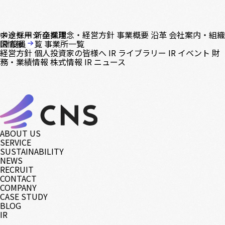
中途採用
メッセージ
新卒採用
企業理念・経営方針
事業概要
沿革
会社案内・組織
図
IR情報
役員一覧
事業所一覧
経営方針
個人投資家の皆様へ
IR ライブラリー
IR イベント
財
務・業績情報
株式情報
IR ニュース
ABOUT US
SERVICE
SUSTAINABILITY
NEWS
RECRUIT
CONTACT
COMPANY
CASE STUDY
BLOG
IR