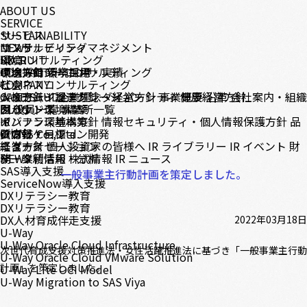
ABOUT US
SERVICE
サービス
SUSTAINABILITY
コンサルティング
サステナビリティマネジメント
NEWS
DX コンサルティング
環境
RECRUIT
テクノロジーコンサルティング
環境方針
中途採用
CONTACT
環境目標・実績
新卒採用
ビジネスコンサルティング
社会
COMPANY
システムインテグレーション
人権方針・調達方針
メッセージ
CASE STUDY
企業理念・経営方針
ダイバーシティ
事業概要
健康経営方針
沿革
会社案内・組織
クラウド環境構築
ガバナンス
図
BLOG
役員一覧
事業所一覧
インフラ環境構築
ガバナンス基本方針
IR
情報セキュリティ・個人情報保護方針
品
アプリケーション開発
質方針・目標
IR情報
© CNS Co., Ltd.
モダナイゼーション
経営方針
ニュース
個人投資家の皆様へ
IR ライブラリー
IR イベント
財
データ利活用・分析
務・業績情報
NEWS
株式情報
IR ニュース
SAS導入支援
一般事業主行動計画を策定しました。
ServiceNow導入支援
DXリテラシー教育
DXリテラシー教育
DX人材育成伴走支援
2022年03月18日
U-Way
U-Way Oracle Cloud Infrastructure
次世代育成支援対策推進法・女性活躍推進法に基づき「一般事業主行動
U-Way Oracle Cloud VMware Solution
計画」を策定しました。
U-Way Lite OCI Model
U-Way Migration to SAS Viya