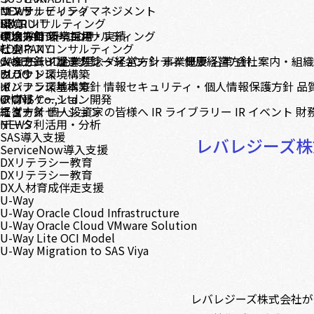
コンサルティング
サステナビリティマネジメント
NEWS
DX コンサルティング
環境
RECRUIT
テクノロジーコンサルティング
環境方針
中途採用
CONTACT
環境目標・実績
新卒採用
ビジネスコンサルティング
社会
COMPANY
システムインテグレーション
人権方針・調達方針
メッセージ
CASE STUDY
企業理念・経営方針
ダイバーシティ
事業概要
健康経営方針
沿革
会社案内・組
クラウド環境構築
ガバナンス
BLOG
インフラ環境構築
ガバナンス基本方針
IR
情報セキュリティ・個人情報保護方針
品
アプリケーション開発
IR情報
© CNS Co., Ltd.
モダナイゼーション
経営方針
ニュース
個人投資家の皆様へ
IR ライブラリー
IR イベント
財
データ利活用・分析
NEWS
SAS導入支援
レバレジーズ株
ServiceNow導入支援
DXリテラシー教育
DXリテラシー教育
DX人材育成伴走支援
U-Way
U-Way Oracle Cloud Infrastructure
U-Way Oracle Cloud VMware Solution
U-Way Lite OCI Model
U-Way Migration to SAS Viya
レバレジーズ株式会社が