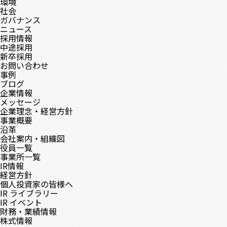
環境
社会
ガバナンス
ニュース
採用情報
中途採用
新卒採用
お問い合わせ
事例
ブログ
企業情報
メッセージ
企業理念・経営方針
事業概要
沿革
会社案内・組織図
役員一覧
事業所一覧
IR情報
経営方針
個人投資家の皆様へ
IR ライブラリー
IR イベント
財務・業績情報
株式情報