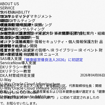
ABOUT US
SERVICE
サービス
SUSTAINABILITY
コンサルティング
サステナビリティマネジメント
NEWS
DX コンサルティング
環境
RECRUIT
テクノロジーコンサルティング
環境方針
中途採用
CONTACT
環境目標・実績
新卒採用
ビジネスコンサルティング
社会
COMPANY
システムインテグレーション
人権方針・調達方針
メッセージ
CASE STUDY
企業理念・経営方針
ダイバーシティ
事業概要
健康経営方針
沿革
会社案内・組織
クラウド環境構築
ガバナンス
図
BLOG
役員一覧
事業所一覧
インフラ環境構築
ガバナンス基本方針
IR
情報セキュリティ・個人情報保護方針
品
アプリケーション開発
質方針・目標
IR情報
© CNS Co., Ltd.
モダナイゼーション
経営方針
ニュース
個人投資家の皆様へ
IR ライブラリー
IR イベント
財
データ利活用・分析
務・業績情報
NEWS
株式情報
IR ニュース
SAS導入支援
「健康経営優良法人2026」に初認定
ServiceNow導入支援
DXリテラシー教育
DXリテラシー教育
DX人材育成伴走支援
2026年04月06日
U-Way
U-Way Oracle Cloud Infrastructure
株式会社シイエヌエス（本社：東京都品川区、代表取締役社長：関根
U-Way Oracle Cloud VMware Solution
政英）は、このたび、経済産業省および日本健康会議が選定する「健康
U-Way Lite OCI Model
U-Way Migration to SAS Viya
経営優良法人2026（大規模法人部門）」に初めて認定されましたの
で、お知らせいたします。