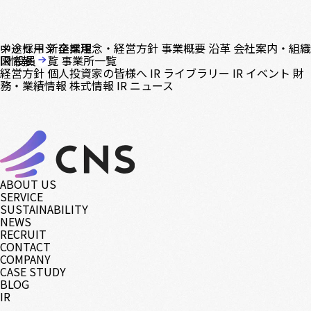
中途採用
メッセージ
新卒採用
企業理念・経営方針
事業概要
沿革
会社案内・組織
図
IR情報
役員一覧
事業所一覧
経営方針
個人投資家の皆様へ
IR ライブラリー
IR イベント
財
務・業績情報
株式情報
IR ニュース
ABOUT US
SERVICE
SUSTAINABILITY
NEWS
RECRUIT
CONTACT
COMPANY
CASE STUDY
BLOG
IR