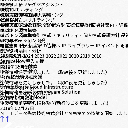
コンサルティング
サステナビリティマネジメント
NEWS
DX コンサルティング
環境
RECRUIT
テクノロジーコンサルティング
環境方針
中途採用
CONTACT
環境目標・実績
新卒採用
ビジネスコンサルティング
社会
COMPANY
システムインテグレーション
人権方針・調達方針
メッセージ
CASE STUDY
企業理念・経営方針
ダイバーシティ
事業概要
健康経営方針
沿革
会社案内・組
クラウド環境構築
ガバナンス
BLOG
インフラ環境構築
ガバナンス基本方針
IR
情報セキュリティ・個人情報保護方針
品
アプリケーション開発
IR情報
© CNS Co., Ltd.
モダナイゼーション
経営方針
ニュース
個人投資家の皆様へ
IR ライブラリー
IR イベント
財
データ利活用・分析
NEWS
SAS導入支援
2026
2025
2024
2023
2022
2021
2020
2019
2018
ServiceNow導入支援
2018
DXリテラシー教育
2018年12月01日
DXリテラシー教育
企業情報を更新しました。（取締役を更新しました）
DX人材育成伴走支援
2018年08月28日
U-Way
企業情報を更新しました。（取締役を更新しました）
U-Way Oracle Cloud Infrastructure
2018年08月16日
U-Way Oracle Cloud VMware Solution
企業情報を更新しました。
U-Way Lite OCI Model
2018年04月03日
U-Way Migration to SAS Viya
企業情報を更新しました。(執行役員を更新しました)
2018年02月27日
ＮＴＴデータ先端技術株式会社とAI事業での協業を開始しまし