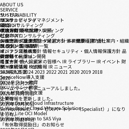
ABOUT US
SERVICE
サービス
SUSTAINABILITY
コンサルティング
サステナビリティマネジメント
NEWS
DX コンサルティング
環境
RECRUIT
テクノロジーコンサルティング
環境方針
中途採用
CONTACT
環境目標・実績
新卒採用
ビジネスコンサルティング
社会
COMPANY
システムインテグレーション
人権方針・調達方針
メッセージ
CASE STUDY
企業理念・経営方針
ダイバーシティ
事業概要
健康経営方針
沿革
会社案内・組織
クラウド環境構築
ガバナンス
図
BLOG
役員一覧
事業所一覧
インフラ環境構築
ガバナンス基本方針
IR
情報セキュリティ・個人情報保護方針
品
アプリケーション開発
質方針・目標
IR情報
© CNS Co., Ltd.
モダナイゼーション
経営方針
ニュース
個人投資家の皆様へ
IR ライブラリー
IR イベント
財
データ利活用・分析
務・業績情報
NEWS
株式情報
IR ニュース
SAS導入支援
2026
2025
2024
2023
2022
2021
2020
2019
2018
ServiceNow導入支援
2020
DXリテラシー教育
2020年10月26日
DXリテラシー教育
ホームページをリニューアルしました。
DX人材育成伴走支援
2020年10月01日
U-Way
企業情報を更新しました。
U-Way Oracle Cloud Infrastructure
2020年09月30日
U-Way Oracle Cloud VMware Solution
ServiceNowの「サービスパートナー（Specialist）」になり
U-Way Lite OCI Model
ました。
U-Way Migration to SAS Viya
2020年06月04日
「有休取得奨励日」のお知らせ