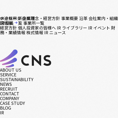
中途採用
メッセージ
新卒採用
企業理念・経営方針
事業概要
沿革
会社案内・組織
図
IR情報
役員一覧
事業所一覧
経営方針
個人投資家の皆様へ
IR ライブラリー
IR イベント
財
務・業績情報
株式情報
IR ニュース
ABOUT US
SERVICE
SUSTAINABILITY
NEWS
RECRUIT
CONTACT
COMPANY
CASE STUDY
BLOG
IR