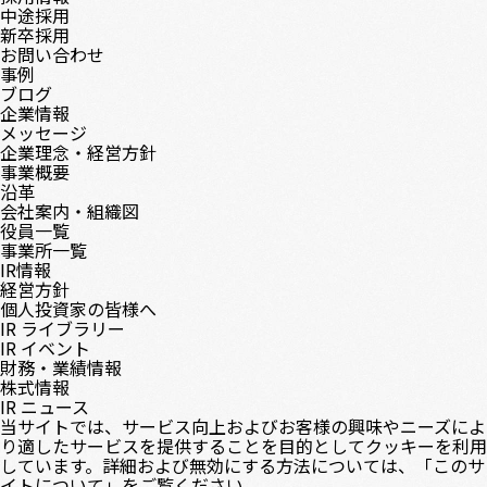
中途採用
新卒採用
お問い合わせ
事例
ブログ
企業情報
メッセージ
企業理念・経営方針
事業概要
沿革
会社案内・組織図
役員一覧
事業所一覧
IR情報
経営方針
個人投資家の皆様へ
IR ライブラリー
IR イベント
財務・業績情報
株式情報
IR ニュース
当サイトでは、サービス向上およびお客様の興味やニーズによ
り適したサービスを提供することを目的としてクッキーを利用
しています。詳細および無効にする方法については、「
このサ
イトについて
」をご覧ください。