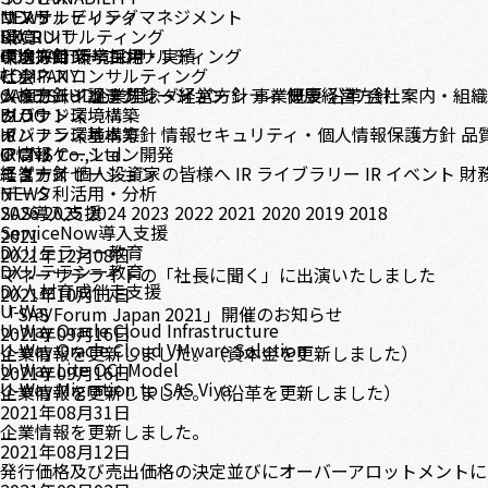
コンサルティング
サステナビリティマネジメント
NEWS
DX コンサルティング
環境
RECRUIT
テクノロジーコンサルティング
環境方針
中途採用
CONTACT
環境目標・実績
新卒採用
ビジネスコンサルティング
社会
COMPANY
システムインテグレーション
人権方針・調達方針
メッセージ
CASE STUDY
企業理念・経営方針
ダイバーシティ
事業概要
健康経営方針
沿革
会社案内・組
クラウド環境構築
ガバナンス
BLOG
インフラ環境構築
ガバナンス基本方針
IR
情報セキュリティ・個人情報保護方針
品
アプリケーション開発
IR情報
© CNS Co., Ltd.
モダナイゼーション
経営方針
ニュース
個人投資家の皆様へ
IR ライブラリー
IR イベント
財
データ利活用・分析
NEWS
SAS導入支援
2026
2025
2024
2023
2022
2021
2020
2019
2018
ServiceNow導入支援
2021
DXリテラシー教育
2021年12月08日
DXリテラシー教育
マネーサテライトの「社長に聞く」に出演いたしました
DX人材育成伴走支援
2021年10月11日
U-Way
「SAS Forum Japan 2021」開催のお知らせ
U-Way Oracle Cloud Infrastructure
2021年09月16日
U-Way Oracle Cloud VMware Solution
企業情報を更新しました。（資本金を更新しました）
U-Way Lite OCI Model
2021年09月16日
U-Way Migration to SAS Viya
企業情報を更新しました。（沿革を更新しました）
2021年08月31日
企業情報を更新しました。
2021年08月12日
発行価格及び売出価格の決定並びにオーバーアロットメントに