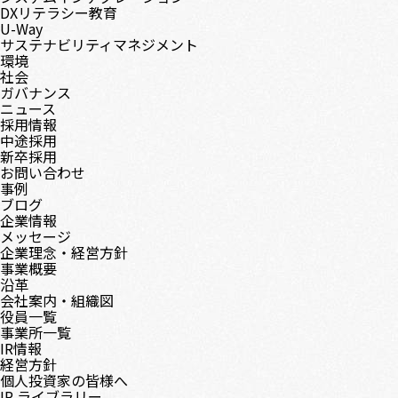
DXリテラシー教育
U-Way
サステナビリティマネジメント
環境
社会
ガバナンス
ニュース
採用情報
中途採用
新卒採用
お問い合わせ
事例
ブログ
企業情報
メッセージ
企業理念・経営方針
事業概要
沿革
会社案内・組織図
役員一覧
事業所一覧
IR情報
経営方針
個人投資家の皆様へ
IR ライブラリー